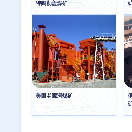
特陶勒盖煤矿
美国老鹰河煤矿