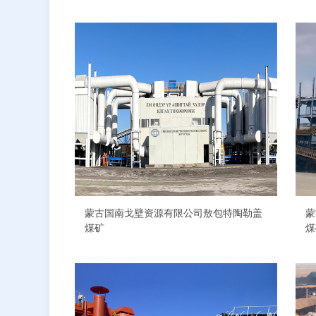
蒙古国南戈壁资源有限公司敖包特陶勒盖
蒙
煤矿
煤