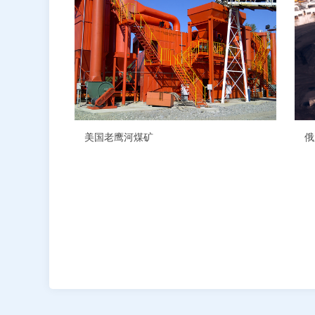
美国老鹰河煤矿
俄